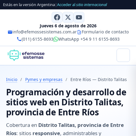
Estás en la versión Argentina
|
Acceder al
sitio internacional
Jueves 6 de agosto de 2026
info@efemossesistemas.com.ar
Formulario de contacto
(011) 6155-8693
WhatsApp +54 9 11 6155-8693
Inicio
/
Pymes y empresas
/
Entre Ríos — Distrito Talitas
Programación y desarrollo de
sitios web en Distrito Talitas,
provincia de Entre Ríos
Cobertura en
Distrito Talitas, provincia de Entre
Ríos
: sitios
responsive
, administrables y