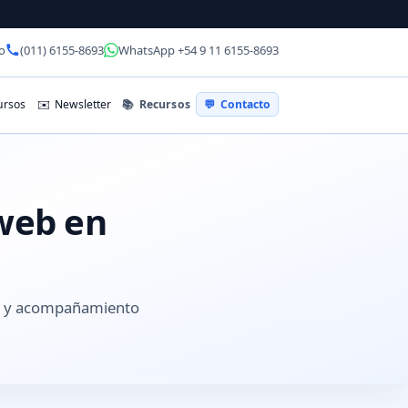
o
(011) 6155-8693
WhatsApp +54 9 11 6155-8693
📚
Recursos
rsos
✉️
Newsletter
💬
Contacto
 web en
es y acompañamiento