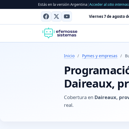
Estás en la versión Argentina
|
Acceder al
sitio internac
Viernes 7 de agosto d
Inicio
/
Pymes y empresas
/
B
Programación
Daireaux, pr
Cobertura en
Daireaux, pro
real.