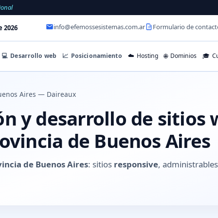
ional
info@efemossesistemas.com.ar
Formulario de contact
e 2026
💻
Desarrollo web
📈
Posicionamiento
☁️
Hosting
🌐
Dominios
🎓
Cu
uenos Aires — Daireaux
 y desarrollo de sitios
ovincia de Buenos Aires
vincia de Buenos Aires
: sitios
responsive
, administrabl