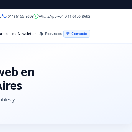
o
(011) 6155-8693
WhatsApp +54 9 11 6155-8693
📚
Recursos
rsos
✉️
Newsletter
💬
Contacto
 web en
Aires
ables y