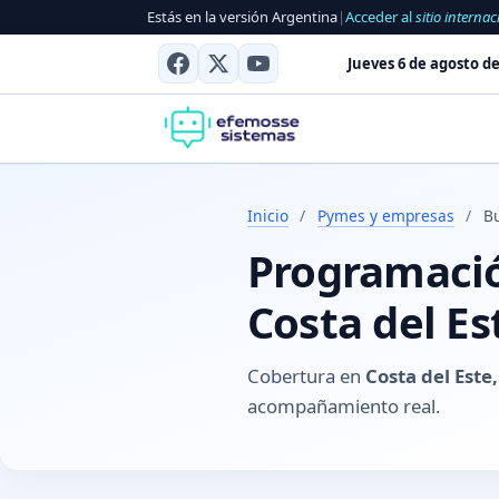
Estás en la versión Argentina
|
Acceder al
sitio internac
Jueves 6 de agosto de
Inicio
/
Pymes y empresas
/
Bu
Programación
Costa del Es
Cobertura en
Costa del Este
acompañamiento real.