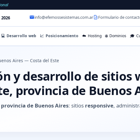
ional
info@efemossesistemas.com.ar
Formulario de contact
 2026
💻
Desarrollo web
📈
Posicionamiento
☁️
Hosting
🌐
Dominios
🎓
Cu
enos Aires — Costa del Este
 y desarrollo de sitios
te, provincia de Buenos 
, provincia de Buenos Aires
: sitios
responsive
, administr