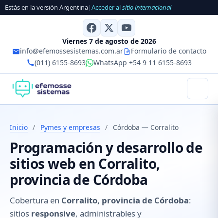
Estás en la versión Argentina
|
Acceder al
sitio internacional
Viernes 7 de agosto de 2026
info@efemossesistemas.com.ar
Formulario de contacto
(011) 6155-8693
WhatsApp +54 9 11 6155-8693
Inicio
/
Pymes y empresas
/
Córdoba — Corralito
Programación y desarrollo de
sitios web en Corralito,
provincia de Córdoba
Cobertura en
Corralito, provincia de Córdoba
:
sitios
responsive
, administrables y