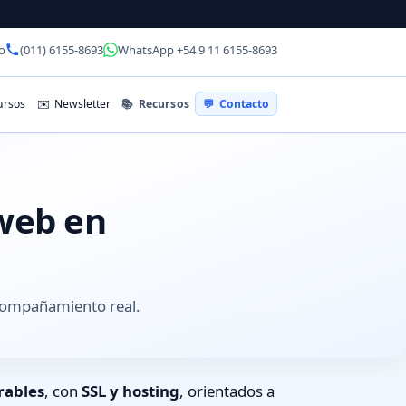
o
(011) 6155-8693
WhatsApp +54 9 11 6155-8693
📚
Recursos
rsos
✉️
Newsletter
💬
Contacto
 web en
acompañamiento real.
rables
, con
SSL y hosting
, orientados a