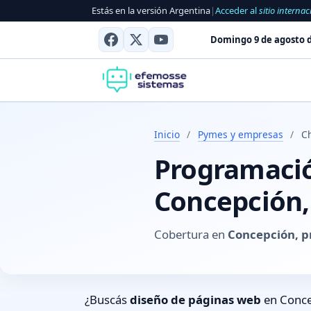
Estás en la versión Argentina
|
Acceder al
sitio internac
Domingo 9 de agosto d
Inicio
/
Pymes y empresas
/
C
Programación
Concepción,
Cobertura en
Concepción, p
¿Buscás
diseño de páginas web
en Conce