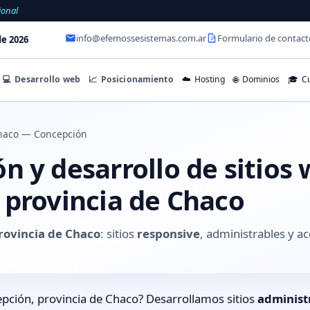
ional
info@efemossesistemas.com.ar
Formulario de contact
e 2026
💻
Desarrollo web
📈
Posicionamiento
☁️
Hosting
🌐
Dominios
🎓
Cu
haco — Concepción
 y desarrollo de sitios
 provincia de Chaco
rovincia de Chaco
: sitios
responsive
, administrables y 
pción, provincia de Chaco? Desarrollamos sitios
administ