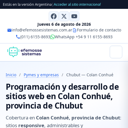
Estás en la versión Argentina
|
Acceder al
sitio internacional
Jueves 6 de agosto de 2026
info@efemossesistemas.com.ar
Formulario de contacto
(011) 6155-8693
WhatsApp +54 9 11 6155-8693
Inicio
/
Pymes y empresas
/
Chubut — Colan Conhué
Programación y desarrollo de
sitios web en Colan Conhué,
provincia de Chubut
Cobertura en
Colan Conhué, provincia de Chubut
:
sitios
responsive
, administrables y