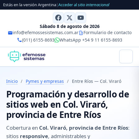
Estás en la versión Argentina
|
Acceder al
sitio internacional
Sábado 8 de agosto de 2026
info@efemossesistemas.com.ar
Formulario de contacto
(011) 6155-8693
WhatsApp +54 9 11 6155-8693
Inicio
/
Pymes y empresas
/
Entre Ríos — Col. Viraró
Programación y desarrollo de
sitios web en Col. Viraró,
provincia de Entre Ríos
Cobertura en
Col. Viraró, provincia de Entre Ríos
:
sitios
responsive
, administrables y