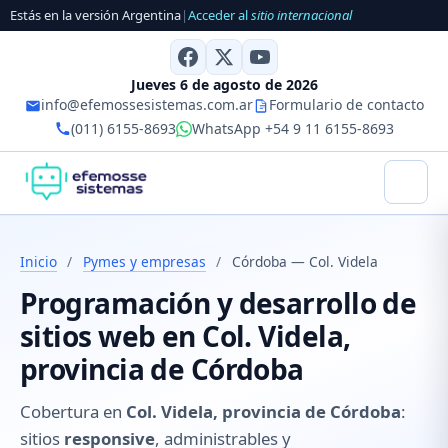
Estás en la versión Argentina
|
Acceder al
sitio internacional
Jueves 6 de agosto de 2026
info@efemossesistemas.com.ar
Formulario de contacto
(011) 6155-8693
WhatsApp +54 9 11 6155-8693
Inicio
/
Pymes y empresas
/
Córdoba — Col. Videla
Programación y desarrollo de
sitios web en Col. Videla,
provincia de Córdoba
Cobertura en
Col. Videla, provincia de Córdoba
:
sitios
responsive
, administrables y