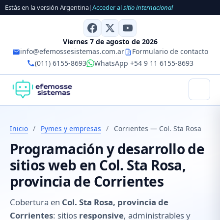
Estás en la versión Argentina
|
Acceder al
sitio internacional
Viernes 7 de agosto de 2026
info@efemossesistemas.com.ar
Formulario de contacto
(011) 6155-8693
WhatsApp +54 9 11 6155-8693
Inicio
/
Pymes y empresas
/
Corrientes — Col. Sta Rosa
Programación y desarrollo de
sitios web en Col. Sta Rosa,
provincia de Corrientes
Cobertura en
Col. Sta Rosa, provincia de
Corrientes
: sitios
responsive
, administrables y