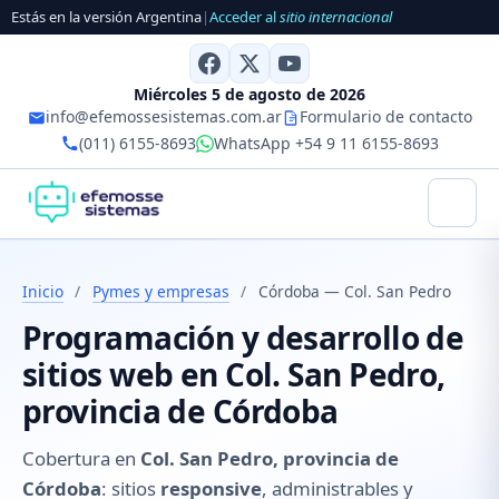
Estás en la versión Argentina
|
Acceder al
sitio internacional
Miércoles 5 de agosto de 2026
info@efemossesistemas.com.ar
Formulario de contacto
(011) 6155-8693
WhatsApp +54 9 11 6155-8693
Inicio
/
Pymes y empresas
/
Córdoba — Col. San Pedro
Programación y desarrollo de
sitios web en Col. San Pedro,
provincia de Córdoba
Cobertura en
Col. San Pedro, provincia de
Córdoba
: sitios
responsive
, administrables y