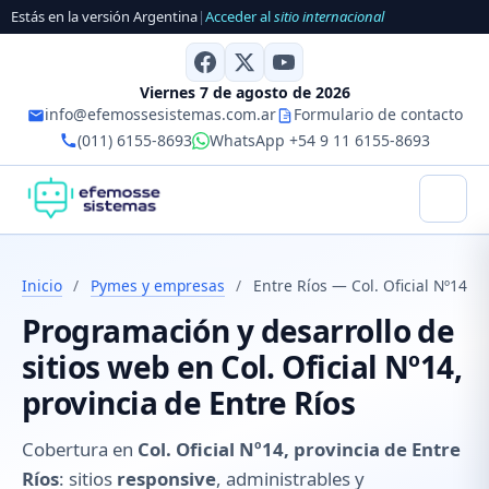
Estás en la versión Argentina
|
Acceder al
sitio internacional
Viernes 7 de agosto de 2026
info@efemossesistemas.com.ar
Formulario de contacto
(011) 6155-8693
WhatsApp +54 9 11 6155-8693
Inicio
/
Pymes y empresas
/
Entre Ríos — Col. Oficial Nº14
Programación y desarrollo de
sitios web en Col. Oficial Nº14,
provincia de Entre Ríos
Cobertura en
Col. Oficial Nº14, provincia de Entre
Ríos
: sitios
responsive
, administrables y