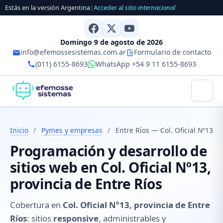
Estás en la versión Argentina
|
Acceder al
sitio internacional
Domingo 9 de agosto de 2026
info@efemossesistemas.com.ar
Formulario de contacto
(011) 6155-8693
WhatsApp +54 9 11 6155-8693
Inicio
/
Pymes y empresas
/
Entre Ríos — Col. Oficial Nº13
Programación y desarrollo de
sitios web en Col. Oficial Nº13,
provincia de Entre Ríos
Cobertura en
Col. Oficial Nº13, provincia de Entre
Ríos
: sitios
responsive
, administrables y