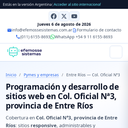
Estás en la versión Argentina
|
Acceder al
sitio internacional
Jueves 6 de agosto de 2026
info@efemossesistemas.com.ar
Formulario de contacto
(011) 6155-8693
WhatsApp +54 9 11 6155-8693
Inicio
/
Pymes y empresas
/
Entre Ríos — Col. Oficial Nª3
Programación y desarrollo de
sitios web en Col. Oficial Nª3,
provincia de Entre Ríos
Cobertura en
Col. Oficial Nª3, provincia de Entre
Ríos
: sitios
responsive
, administrables y