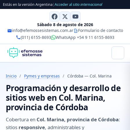
Estás en la versión Argentina
|
Acceder al
sitio internacional
Sábado 8 de agosto de 2026
info@efemossesistemas.com.ar
Formulario de contacto
(011) 6155-8693
WhatsApp +54 9 11 6155-8693
Inicio
/
Pymes y empresas
/
Córdoba — Col. Marina
Programación y desarrollo de
sitios web en Col. Marina,
provincia de Córdoba
Cobertura en
Col. Marina, provincia de Córdoba
:
sitios
responsive
, administrables y