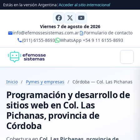
Estás en la versión Argentina
|
Acceder al
sitio internacional
Viernes 7 de agosto de 2026
info@efemossesistemas.com.ar
Formulario de contacto
(011) 6155-8693
WhatsApp +54 9 11 6155-8693
Inicio
/
Pymes y empresas
/
Córdoba — Col. Las Pichanas
Programación y desarrollo de
sitios web en Col. Las
Pichanas, provincia de
Córdoba
Cobertura en
Col. Las Pichanas, provincia de