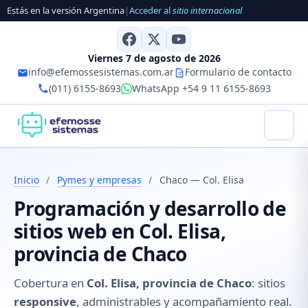
Estás en la versión Argentina
|
Acceder al
sitio internacional
Viernes 7 de agosto de 2026
info@efemossesistemas.com.ar
Formulario de contacto
(011) 6155-8693
WhatsApp +54 9 11 6155-8693
Inicio
/
Pymes y empresas
/
Chaco — Col. Elisa
Programación y desarrollo de
sitios web en Col. Elisa,
provincia de Chaco
Cobertura en
Col. Elisa, provincia de Chaco
: sitios
responsive
, administrables y acompañamiento real.