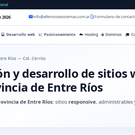
ional
info@efemossesistemas.com.ar
Formulario de contact
e 2026
💻
Desarrollo web
📈
Posicionamiento
☁️
Hosting
🌐
Dominios
🎓
Cu
tre Ríos — Col. Cerrito
 y desarrollo de sitios 
vincia de Entre Ríos
rovincia de Entre Ríos
: sitios
responsive
, administrable