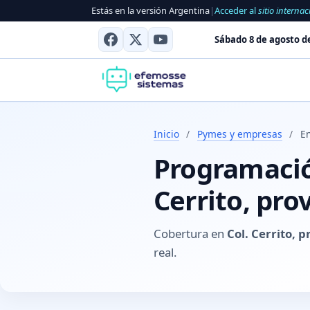
Estás en la versión Argentina
|
Acceder al
sitio internac
Sábado 8 de agosto d
Inicio
/
Pymes y empresas
/
En
Programación
Cerrito, pro
Cobertura en
Col. Cerrito, p
real.