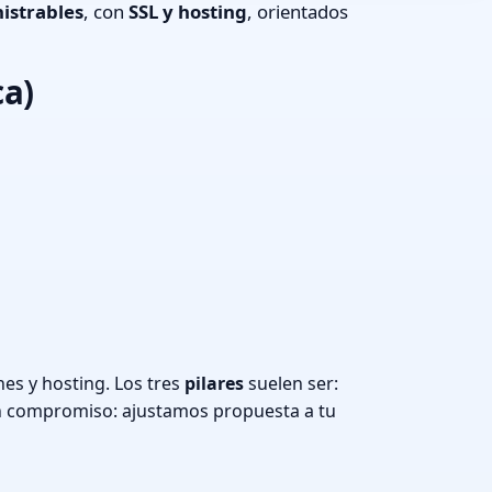
istrables
, con
SSL y hosting
, orientados
ca)
es y hosting. Los tres
pilares
suelen ser:
n compromiso: ajustamos propuesta a tu