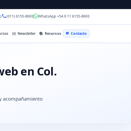
o
(011) 6155-8693
WhatsApp +54 9 11 6155-8693
📚
Recursos
rsos
✉️
Newsletter
💬
Contacto
web en Col.
s y acompañamiento