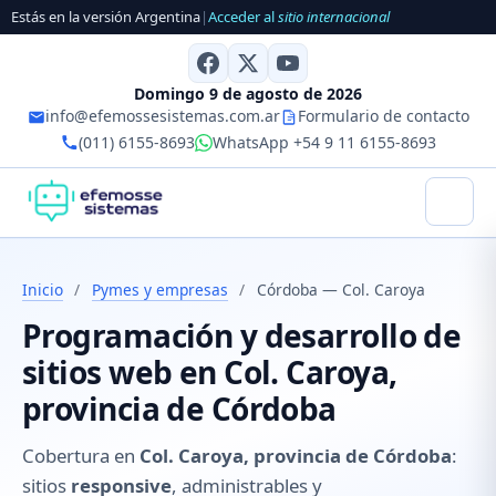
Estás en la versión Argentina
|
Acceder al
sitio internacional
Domingo 9 de agosto de 2026
info@efemossesistemas.com.ar
Formulario de contacto
(011) 6155-8693
WhatsApp +54 9 11 6155-8693
Inicio
/
Pymes y empresas
/
Córdoba — Col. Caroya
Programación y desarrollo de
sitios web en Col. Caroya,
provincia de Córdoba
Cobertura en
Col. Caroya, provincia de Córdoba
:
sitios
responsive
, administrables y