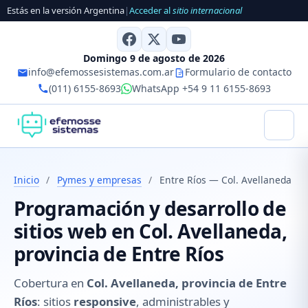
Estás en la versión Argentina
|
Acceder al
sitio internacional
Domingo 9 de agosto de 2026
info@efemossesistemas.com.ar
Formulario de contacto
(011) 6155-8693
WhatsApp +54 9 11 6155-8693
Inicio
/
Pymes y empresas
/
Entre Ríos — Col. Avellaneda
Programación y desarrollo de
sitios web en Col. Avellaneda,
provincia de Entre Ríos
Cobertura en
Col. Avellaneda, provincia de Entre
Ríos
: sitios
responsive
, administrables y