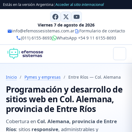
Estás en la versión Argentina
|
Acceder al
sitio internacional
Viernes 7 de agosto de 2026
info@efemossesistemas.com.ar
Formulario de contacto
(011) 6155-8693
WhatsApp +54 9 11 6155-8693
Inicio
/
Pymes y empresas
/
Entre Ríos — Col. Alemana
Programación y desarrollo de
sitios web en Col. Alemana,
provincia de Entre Ríos
Cobertura en
Col. Alemana, provincia de Entre
Ríos
: sitios
responsive
, administrables y