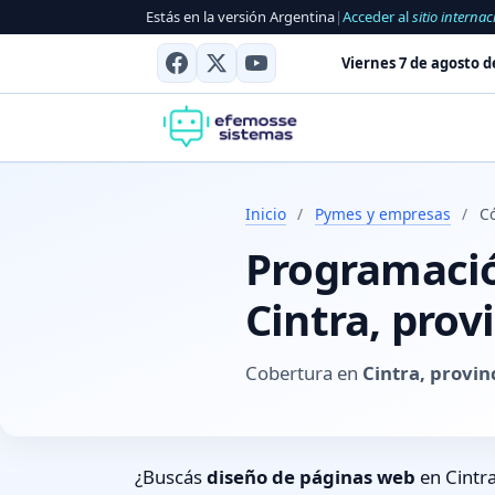
Estás en la versión Argentina
|
Acceder al
sitio internac
Viernes 7 de agosto d
Inicio
/
Pymes y empresas
/
C
Programación
Cintra, prov
Cobertura en
Cintra, provin
¿Buscás
diseño de páginas web
en Cintra