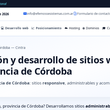
ional
info@efemossesistemas.com.ar
Formulario de contact
e 2026
💻
Desarrollo web
📈
Posicionamiento
☁️
Hosting
🌐
Dominios
🎓
Cu
órdoba — Cintra
 y desarrollo de sitios
incia de Córdoba
cia de Córdoba
: sitios
responsive
, administrables y aco
, provincia de Córdoba? Desarrollamos sitios
administrab