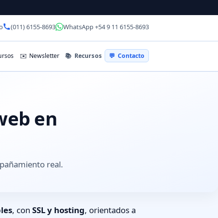
o
(011) 6155-8693
WhatsApp +54 9 11 6155-8693
📚
Recursos
rsos
✉️
Newsletter
💬
Contacto
 web en
mpañamiento real.
les
, con
SSL y hosting
, orientados a