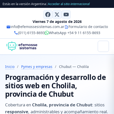
Estás en la versión Argentina
|
Acceder al
sitio internacional
Viernes 7 de agosto de 2026
info@efemossesistemas.com.ar
Formulario de contacto
(011) 6155-8693
WhatsApp +54 9 11 6155-8693
Inicio
/
Pymes y empresas
/
Chubut — Cholila
Programación y desarrollo de
sitios web en Cholila,
provincia de Chubut
Cobertura en
Cholila, provincia de Chubut
: sitios
responsive
, administrables y acompañamiento real.