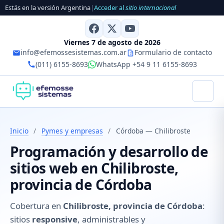
Estás en la versión Argentina
|
Acceder al
sitio internacional
Viernes 7 de agosto de 2026
info@efemossesistemas.com.ar
Formulario de contacto
(011) 6155-8693
WhatsApp +54 9 11 6155-8693
Inicio
/
Pymes y empresas
/
Córdoba — Chilibroste
Programación y desarrollo de
sitios web en Chilibroste,
provincia de Córdoba
Cobertura en
Chilibroste, provincia de Córdoba
:
sitios
responsive
, administrables y