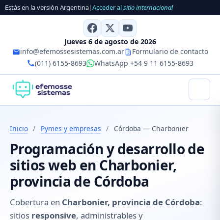
Estás en la versión Argentina
|
Acceder al
sitio internacional
Jueves 6 de agosto de 2026
info@efemossesistemas.com.ar
Formulario de contacto
(011) 6155-8693
WhatsApp +54 9 11 6155-8693
Inicio
/
Pymes y empresas
/
Córdoba — Charbonier
Programación y desarrollo de
sitios web en Charbonier,
provincia de Córdoba
Cobertura en
Charbonier, provincia de Córdoba
:
sitios
responsive
, administrables y