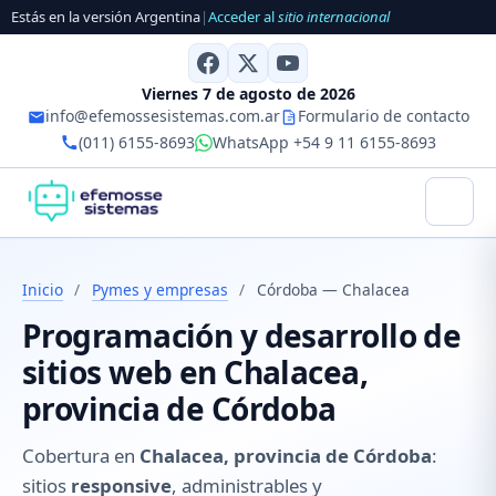
Estás en la versión Argentina
|
Acceder al
sitio internacional
Viernes 7 de agosto de 2026
info@efemossesistemas.com.ar
Formulario de contacto
(011) 6155-8693
WhatsApp +54 9 11 6155-8693
Inicio
/
Pymes y empresas
/
Córdoba — Chalacea
Programación y desarrollo de
sitios web en Chalacea,
provincia de Córdoba
Cobertura en
Chalacea, provincia de Córdoba
:
sitios
responsive
, administrables y