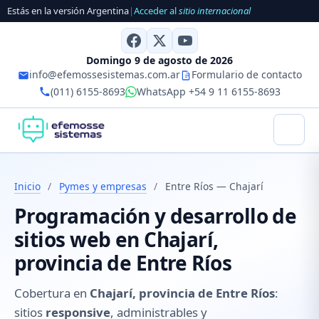
Estás en la versión Argentina
|
Acceder al
sitio internacional
Domingo 9 de agosto de 2026
info@efemossesistemas.com.ar
Formulario de contacto
(011) 6155-8693
WhatsApp +54 9 11 6155-8693
Inicio
/
Pymes y empresas
/
Entre Ríos — Chajarí
Programación y desarrollo de
sitios web en Chajarí,
provincia de Entre Ríos
Cobertura en
Chajarí, provincia de Entre Ríos
:
sitios
responsive
, administrables y