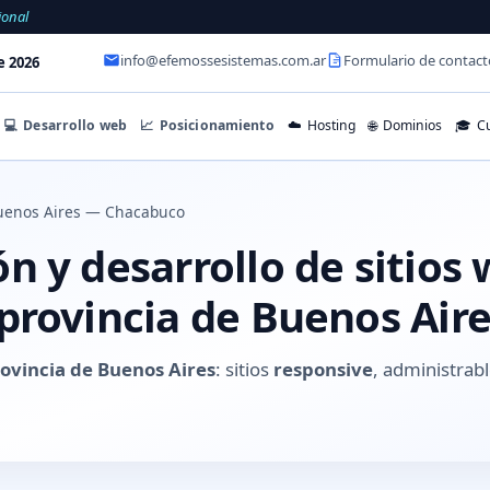
ional
info@efemossesistemas.com.ar
Formulario de contact
e 2026
💻
Desarrollo web
📈
Posicionamiento
☁️
Hosting
🌐
Dominios
🎓
Cu
uenos Aires — Chacabuco
 y desarrollo de sitios
provincia de Buenos Air
ovincia de Buenos Aires
: sitios
responsive
, administrabl