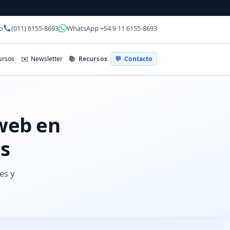
o
(011) 6155-8693
WhatsApp +54 9 11 6155-8693
📚
Recursos
rsos
✉️
Newsletter
💬
Contacto
 web en
es
es y