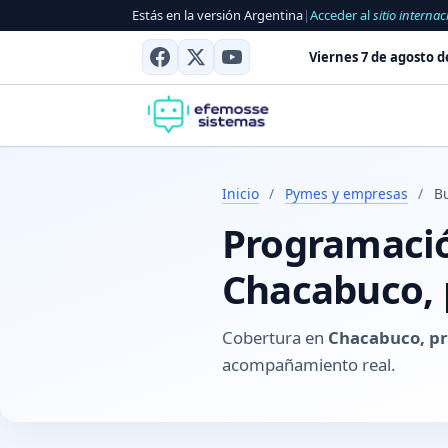
Estás en la versión Argentina
|
Acceder al
sitio internac
Viernes 7 de agosto d
Inicio
/
Pymes y empresas
/
B
Programación
Chacabuco, 
Cobertura en
Chacabuco, pr
acompañamiento real.