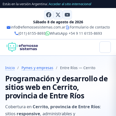
Estás en la versión Argentina
|
Acceder al
sitio internacional
Sábado 8 de agosto de 2026
info@efemossesistemas.com.ar
Formulario de contacto
(011) 6155-8693
WhatsApp +54 9 11 6155-8693
Inicio
/
Pymes y empresas
/
Entre Ríos — Cerrito
Programación y desarrollo de
sitios web en Cerrito,
provincia de Entre Ríos
Cobertura en
Cerrito, provincia de Entre Ríos
:
sitios
responsive
, administrables y