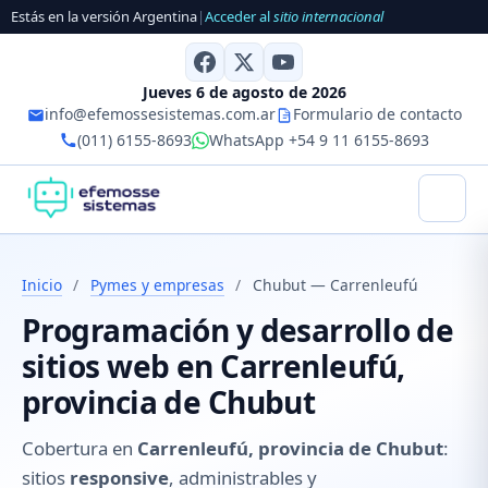
Estás en la versión Argentina
|
Acceder al
sitio internacional
Jueves 6 de agosto de 2026
info@efemossesistemas.com.ar
Formulario de contacto
(011) 6155-8693
WhatsApp +54 9 11 6155-8693
Inicio
/
Pymes y empresas
/
Chubut — Carrenleufú
Programación y desarrollo de
sitios web en Carrenleufú,
provincia de Chubut
Cobertura en
Carrenleufú, provincia de Chubut
:
sitios
responsive
, administrables y