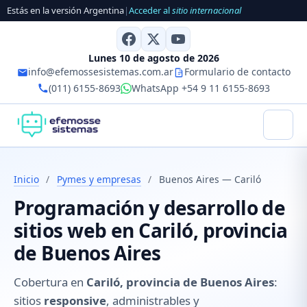
Estás en la versión Argentina
|
Acceder al
sitio internacional
Lunes 10 de agosto de 2026
info@efemossesistemas.com.ar
Formulario de contacto
(011) 6155-8693
WhatsApp +54 9 11 6155-8693
Inicio
/
Pymes y empresas
/
Buenos Aires — Cariló
Programación y desarrollo de
sitios web en Cariló, provincia
de Buenos Aires
Cobertura en
Cariló, provincia de Buenos Aires
:
sitios
responsive
, administrables y