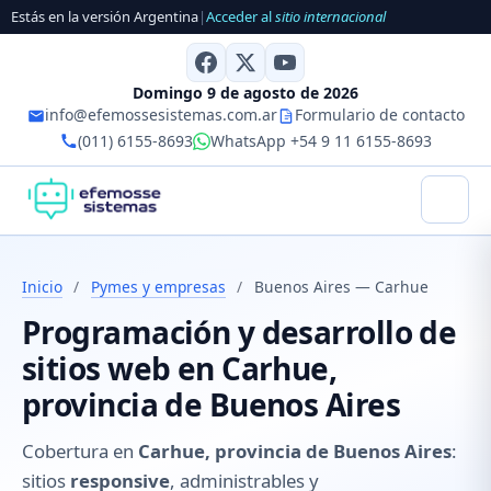
Estás en la versión Argentina
|
Acceder al
sitio internacional
Domingo 9 de agosto de 2026
info@efemossesistemas.com.ar
Formulario de contacto
(011) 6155-8693
WhatsApp +54 9 11 6155-8693
Inicio
/
Pymes y empresas
/
Buenos Aires — Carhue
Programación y desarrollo de
sitios web en Carhue,
provincia de Buenos Aires
Cobertura en
Carhue, provincia de Buenos Aires
:
sitios
responsive
, administrables y