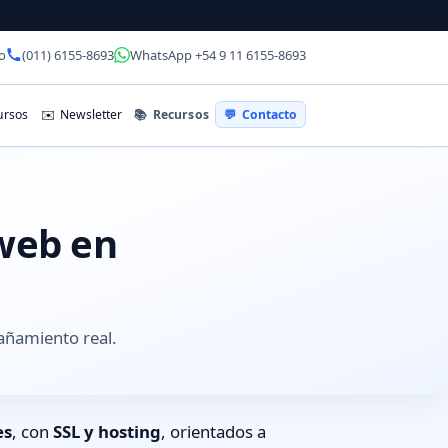
o
(011) 6155-8693
WhatsApp +54 9 11 6155-8693
📚
Recursos
rsos
✉️
Newsletter
💬
Contacto
 web en
añamiento real.
es
, con
SSL y hosting
, orientados a