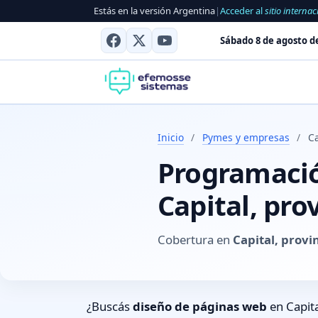
Estás en la versión Argentina
|
Acceder al
sitio internac
Sábado 8 de agosto d
Inicio
/
Pymes y empresas
/
C
Programación
Capital, pro
Cobertura en
Capital, prov
¿Buscás
diseño de páginas web
en Capita