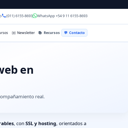
o
(011) 6155-8693
WhatsApp +54 9 11 6155-8693
📚
Recursos
rsos
✉️
Newsletter
💬
Contacto
 web en
acompañamiento real.
rables
, con
SSL y hosting
, orientados a