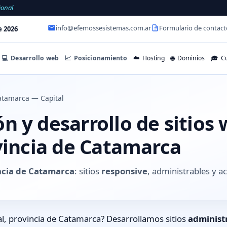
ional
info@efemossesistemas.com.ar
Formulario de contact
e 2026
💻
Desarrollo web
📈
Posicionamiento
☁️
Hosting
🌐
Dominios
🎓
Cu
atamarca — Capital
 y desarrollo de sitios
vincia de Catamarca
incia de Catamarca
: sitios
responsive
, administrables y 
l, provincia de Catamarca? Desarrollamos sitios
administ