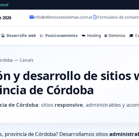
ional
info@efemossesistemas.com.ar
Formulario de contact
e 2026
💻
Desarrollo web
📈
Posicionamiento
☁️
Hosting
🌐
Dominios
🎓
Cu
órdoba — Canals
 y desarrollo de sitios
vincia de Córdoba
ncia de Córdoba
: sitios
responsive
, administrables y aco
, provincia de Córdoba? Desarrollamos sitios
administra