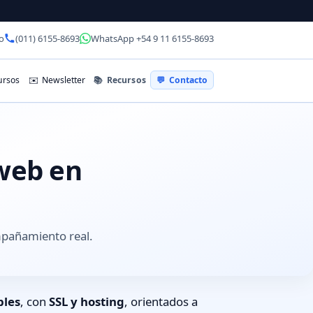
o
(011) 6155-8693
WhatsApp +54 9 11 6155-8693
📚
Recursos
rsos
✉️
Newsletter
💬
Contacto
 web en
mpañamiento real.
bles
, con
SSL y hosting
, orientados a