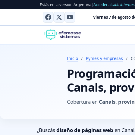
Estás en la versión Argentina
|
Acceder al
sitio internac
Viernes 7 de agosto d
Inicio
/
Pymes y empresas
/
C
Programación
Canals, pro
Cobertura en
Canals, provi
¿Buscás
diseño de páginas web
en Canals