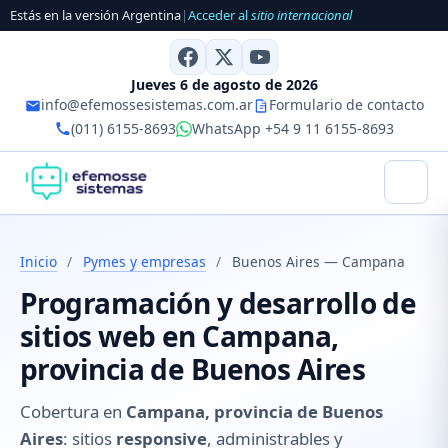
Estás en la versión Argentina
|
Acceder al
sitio internacional
Jueves 6 de agosto de 2026
info@efemossesistemas.com.ar
Formulario de contacto
(011) 6155-8693
WhatsApp +54 9 11 6155-8693
Inicio
/
Pymes y empresas
/
Buenos Aires — Campana
Programación y desarrollo de
sitios web en Campana,
provincia de Buenos Aires
Cobertura en
Campana, provincia de Buenos
Aires
: sitios
responsive
, administrables y