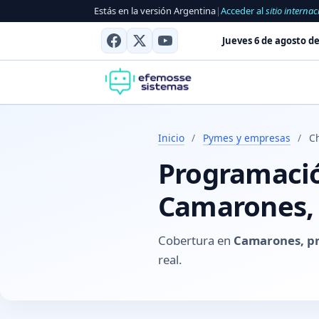
Estás en la versión Argentina
|
Acceder al
sitio internac
Jueves 6 de agosto de
Inicio
/
Pymes y empresas
/
C
Programación
Camarones, 
Cobertura en
Camarones, pr
real.