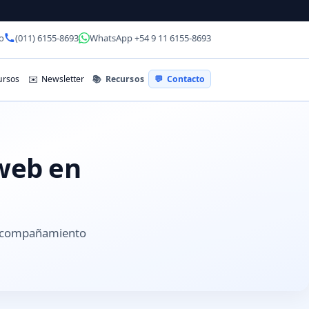
o
(011) 6155-8693
WhatsApp +54 9 11 6155-8693
📚
Recursos
rsos
✉️
Newsletter
💬
Contacto
 web en
 acompañamiento