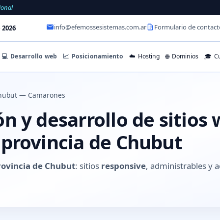
ional
info@efemossesistemas.com.ar
Formulario de contact
 2026
💻
Desarrollo web
📈
Posicionamiento
☁️
Hosting
🌐
Dominios
🎓
Cu
hubut — Camarones
 y desarrollo de sitios
provincia de Chubut
ovincia de Chubut
: sitios
responsive
, administrables y