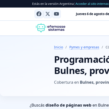
Estás en la versión Argentina
|
Acceder al
sitio internac
Jueves 6 de agosto de
Inicio
/
Pymes y empresas
/
C
Programación
Bulnes, pro
Cobertura en
Bulnes, provi
¿Buscás
diseño de páginas web
en Bulne