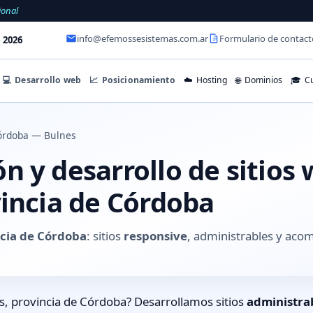
ional
info@efemossesistemas.com.ar
Formulario de contact
 2026
💻
Desarrollo web
📈
Posicionamiento
☁️
Hosting
🌐
Dominios
🎓
Cu
órdoba — Bulnes
 y desarrollo de sitios
vincia de Córdoba
ncia de Córdoba
: sitios
responsive
, administrables y aco
s, provincia de Córdoba? Desarrollamos sitios
administra