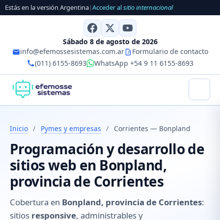
Estás en la versión Argentina
|
Acceder al
sitio internacional
Sábado 8 de agosto de 2026
info@efemossesistemas.com.ar
Formulario de contacto
(011) 6155-8693
WhatsApp +54 9 11 6155-8693
Inicio
/
Pymes y empresas
/
Corrientes — Bonpland
Programación y desarrollo de
sitios web en Bonpland,
provincia de Corrientes
Cobertura en
Bonpland, provincia de Corrientes
:
sitios
responsive
, administrables y