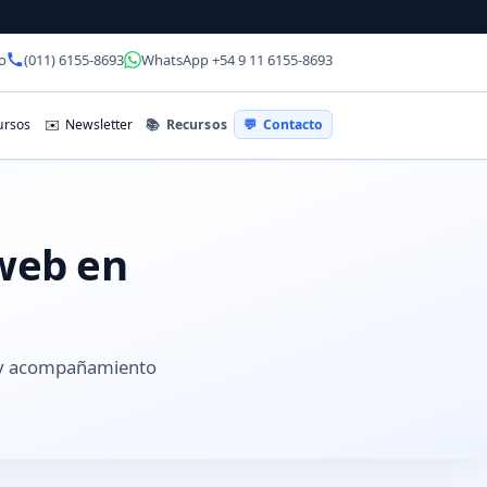
o
(011) 6155-8693
WhatsApp +54 9 11 6155-8693
📚
Recursos
rsos
✉️
Newsletter
💬
Contacto
 web en
s y acompañamiento