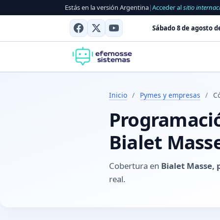
Estás en la versión Argentina
|
Acceder al
sitio internac
Sábado 8 de agosto d
Inicio
/
Pymes y empresas
/
C
Programación
Bialet Mass
Cobertura en
Bialet Masse,
real.