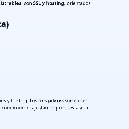
istrables
, con
SSL y hosting
, orientados
ca)
es y hosting. Los tres
pilares
suelen ser:
n compromiso: ajustamos propuesta a tu