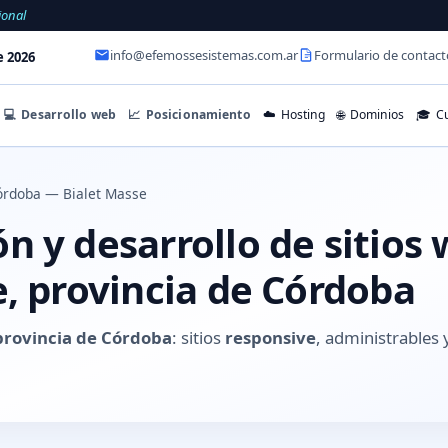
ional
info@efemossesistemas.com.ar
Formulario de contact
e 2026
💻
Desarrollo web
📈
Posicionamiento
☁️
Hosting
🌐
Dominios
🎓
Cu
órdoba — Bialet Masse
 y desarrollo de sitios
e, provincia de Córdoba
 provincia de Córdoba
: sitios
responsive
, administrable