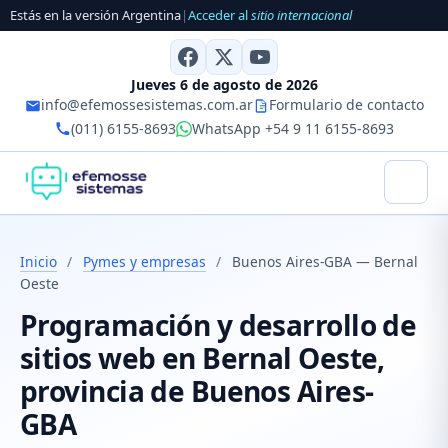
Estás en la versión Argentina
|
Acceder al
sitio internacional
Jueves 6 de agosto de 2026
info@efemossesistemas.com.ar
Formulario de contacto
(011) 6155-8693
WhatsApp +54 9 11 6155-8693
Inicio
/
Pymes y empresas
/
Buenos Aires-GBA — Bernal
Oeste
Programación y desarrollo de
sitios web en Bernal Oeste,
provincia de Buenos Aires-
GBA