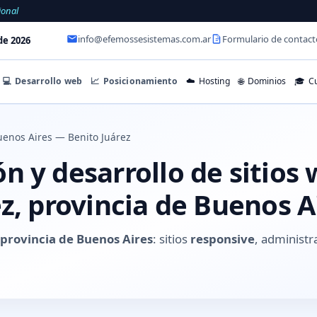
ional
info@efemossesistemas.com.ar
Formulario de contact
de 2026
💻
Desarrollo web
📈
Posicionamiento
☁️
Hosting
🌐
Dominios
🎓
Cu
enos Aires — Benito Juárez
 y desarrollo de sitios
z, provincia de Buenos A
 provincia de Buenos Aires
: sitios
responsive
, administr