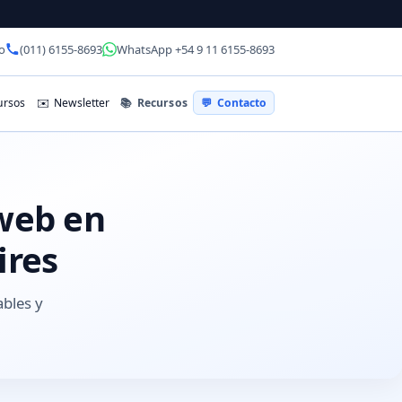
o
(011) 6155-8693
WhatsApp +54 9 11 6155-8693
📚
Recursos
rsos
✉️
Newsletter
💬
Contacto
 web en
ires
ables y