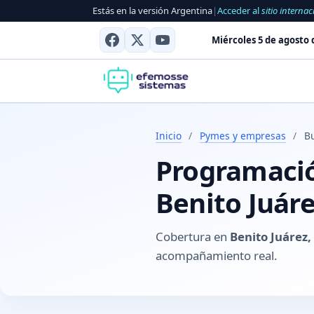
Estás en la versión Argentina
|
Acceder al
sitio internac
Miércoles 5 de agosto 
Inicio
/
Pymes y empresas
/
Bu
Programación
Benito Juáre
Cobertura en
Benito Juárez,
acompañamiento real.