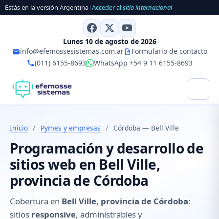
Estás en la versión Argentina
|
Acceder al
sitio internacional
Lunes 10 de agosto de 2026
info@efemossesistemas.com.ar
Formulario de contacto
(011) 6155-8693
WhatsApp +54 9 11 6155-8693
Inicio
/
Pymes y empresas
/
Córdoba — Bell Ville
Programación y desarrollo de
sitios web en Bell Ville,
provincia de Córdoba
Cobertura en
Bell Ville, provincia de Córdoba
:
sitios
responsive
, administrables y