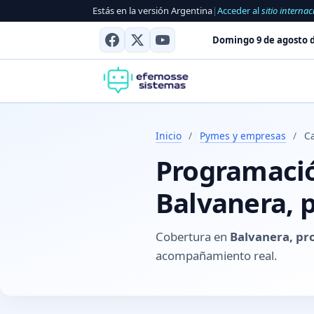
Estás en la versión Argentina
|
Acceder al
sitio internac
Domingo 9 de agosto d
Inicio
/
Pymes y empresas
/
Ca
Programación
Balvanera, p
Cobertura en
Balvanera, pro
acompañamiento real.