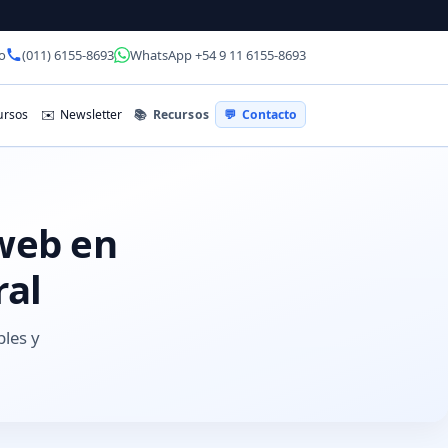
o
(011) 6155-8693
WhatsApp +54 9 11 6155-8693
📚
Recursos
rsos
✉️
Newsletter
💬
Contacto
 web en
ral
bles y