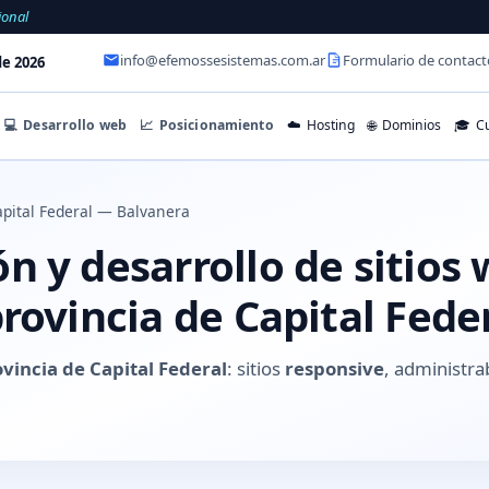
ional
info@efemossesistemas.com.ar
Formulario de contact
e 2026
💻
Desarrollo web
📈
Posicionamiento
☁️
Hosting
🌐
Dominios
🎓
Cu
pital Federal — Balvanera
 y desarrollo de sitios
rovincia de Capital Fede
vincia de Capital Federal
: sitios
responsive
, administra