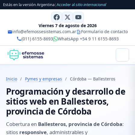
Estás en la versión Argentina
|
Acceder al
sitio internacional
Viernes 7 de agosto de 2026
info@efemossesistemas.com.ar
Formulario de contacto
(011) 6155-8693
WhatsApp +54 9 11 6155-8693
Inicio
/
Pymes y empresas
/
Córdoba — Ballesteros
Programación y desarrollo de
sitios web en Ballesteros,
provincia de Córdoba
Cobertura en
Ballesteros, provincia de Córdoba
:
sitios
responsive
, administrables y