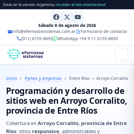
Estás en la versión Argentina
|
Acceder al
sitio internacional
Sábado 8 de agosto de 2026
info@efemossesistemas.com.ar
Formulario de contacto
(011) 6155-8693
WhatsApp +54 9 11 6155-8693
Inicio
/
Pymes y empresas
/
Entre Ríos — Arroyo Corralito
Programación y desarrollo de
sitios web en Arroyo Corralito,
provincia de Entre Ríos
Cobertura en
Arroyo Corralito, provincia de Entre
Ríos
: sitios
responsive
, administrables y