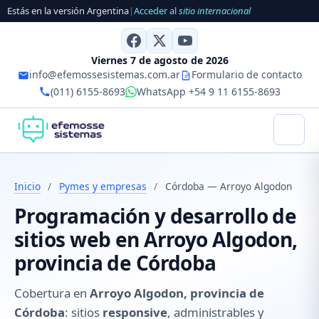
Estás en la versión Argentina
|
Acceder al
sitio internacional
Viernes 7 de agosto de 2026
info@efemossesistemas.com.ar
Formulario de contacto
(011) 6155-8693
WhatsApp +54 9 11 6155-8693
Inicio
/
Pymes y empresas
/
Córdoba — Arroyo Algodon
Programación y desarrollo de
sitios web en Arroyo Algodon,
provincia de Córdoba
Cobertura en
Arroyo Algodon, provincia de
Córdoba
: sitios
responsive
, administrables y