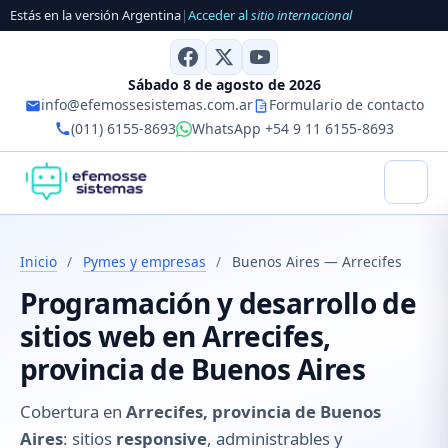
Estás en la versión Argentina
|
Acceder al
sitio internacional
Sábado 8 de agosto de 2026
info@efemossesistemas.com.ar
Formulario de contacto
(011) 6155-8693
WhatsApp +54 9 11 6155-8693
Inicio
/
Pymes y empresas
/
Buenos Aires — Arrecifes
Programación y desarrollo de
sitios web en Arrecifes,
provincia de Buenos Aires
Cobertura en
Arrecifes, provincia de Buenos
Aires
: sitios
responsive
, administrables y