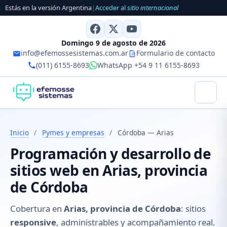
Estás en la versión Argentina
|
Acceder al
sitio internacional
Domingo 9 de agosto de 2026
info@efemossesistemas.com.ar
Formulario de contacto
(011) 6155-8693
WhatsApp +54 9 11 6155-8693
Inicio
/
Pymes y empresas
/
Córdoba — Arias
Programación y desarrollo de
sitios web en Arias, provincia
de Córdoba
Cobertura en
Arias, provincia de Córdoba
: sitios
responsive
, administrables y acompañamiento real.