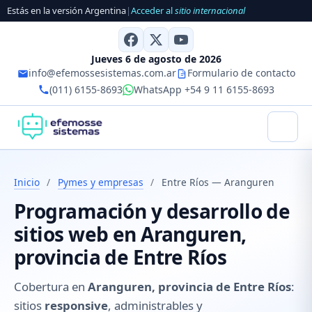
Estás en la versión Argentina
|
Acceder al
sitio internacional
Jueves 6 de agosto de 2026
info@efemossesistemas.com.ar
Formulario de contacto
(011) 6155-8693
WhatsApp +54 9 11 6155-8693
Inicio
/
Pymes y empresas
/
Entre Ríos — Aranguren
Programación y desarrollo de
sitios web en Aranguren,
provincia de Entre Ríos
Cobertura en
Aranguren, provincia de Entre Ríos
:
sitios
responsive
, administrables y