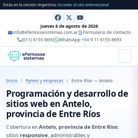
Estás en la versión Argentina
|
Acceder al
sitio internacional
Jueves 6 de agosto de 2026
info@efemossesistemas.com.ar
Formulario de contacto
(011) 6155-8693
WhatsApp +54 9 11 6155-8693
Inicio
/
Pymes y empresas
/
Entre Ríos — Antelo
Programación y desarrollo de
sitios web en Antelo,
provincia de Entre Ríos
Cobertura en
Antelo, provincia de Entre Ríos
:
sitios
responsive
, administrables y